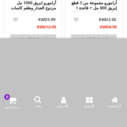
أرامورو مجموعة من 3 قطع
أرامورو ابريق 1000 مل
إبريق 800 مل + قاعدة 1
مزدوج الجدار وطقم كاسات
قطعة + غلاية قهوة 500 مل
300 مل 6 قطع
1 قطعة
KWD5.99
KWD3.50
KWD12.95
KWD6.95
أضف لسلة التسوق
أضف لسلة التسوق
اشتري الآن
اشتري الآن
مُحمَّل16 of 16 أغراض
اتصل بنا
الرئيسية
القسم
شركة بازاركوم للتجهيزات الغدائية
الحساب
بحث
عربة التسوق
الكويت / الفروانية المحافظة / صناعة العارضية قطعة 2 / مبنى 93