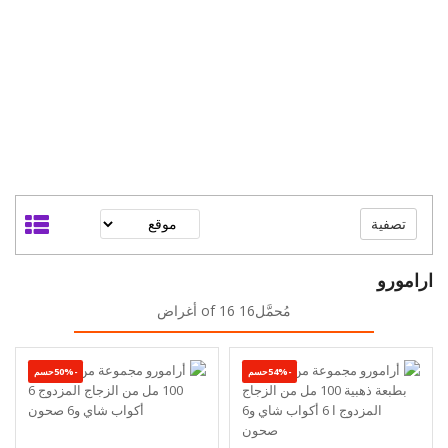
تصفية
ارامورو
مُحمَّل16 of 16 أغراض
-54%حسم
-50%حسم