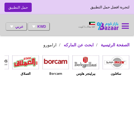
لتجربة افضل حمل التطبيق
حمل التطبيق
KWD
عربي
كلنا معاك يا كويت
الصفحة الرئيسية
ابحث عن الماركه
ارامورو
سافلون
بيرلينجر هاوس
Borcam
العملاق
بي