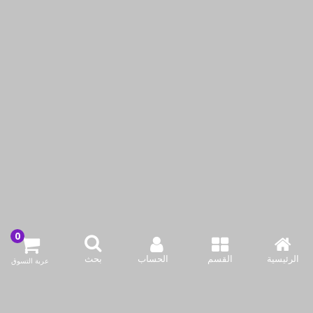
لومينارك - طقم أكواب
لومينارك - طقم أكواب
ذهبي عسلي 350 مل 4 حبة
ذهبية إلكتريك 300 مل 4
حبات
KWD7.20
KWD7.20
أضف لسلة التسوق
أضف لسلة التسوق
اشتري الآن
اشتري الآن
الرئيسية
القسم
الحساب
بحث
عربة التسوق