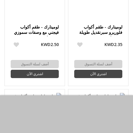
لومينارك - طقم أكواب
لومينارك - طقم أكواب
فلوريرو سبرنقديل طويلة
فيجني مع وصفات سموزي
270 مل 6 حبة
350 مل 6 حبة
KWD2.50
KWD2.35
أضف لسلة التسوق
أضف لسلة التسوق
اشتري الآن
اشتري الآن