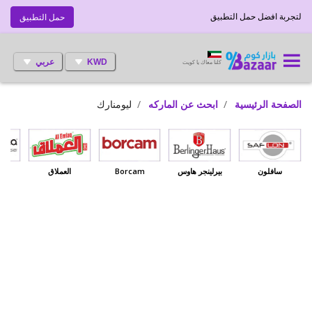
لتجربة افضل حمل التطبيق
حمل التطبيق
KWD
عربي
كلنا معاك يا كويت
الصفحة الرئيسية
ابحث عن الماركه
ليومنارك
سافلون
بيرلينجر هاوس
Borcam
العملاق
بي