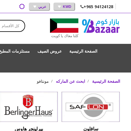
+965 94124128
KWD
عربي
كل الأقسام
كلنا معاك يا كويت
الصفحة الرئيسية
عروض الصيف
مستلزمات المطبخ
الصفحة الرئيسية
ابحث عن الماركه
مونتافو
سافلون
بيرلينجر هاوس