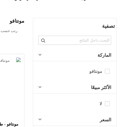
مونتافو
تصفية
تحديد
رتب حسب
الاتجاه
التنازلي
الماركة
مونتافو
الأكثر مبيعًا
لا
السعر
مونتافو - 