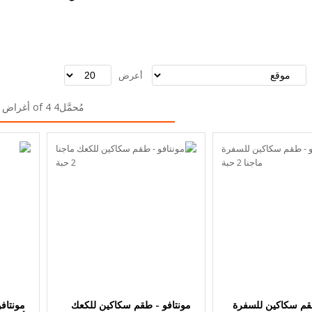
أعرض
مُحمَّل4 of 4 أغراض
طقم سكاكين للسفرة
مونتافو - طقم سكاكين للكعك
مونتاف