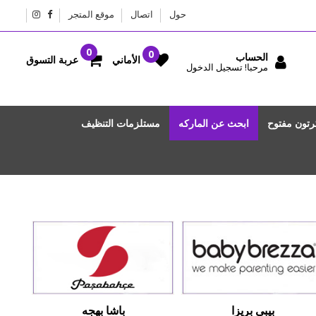
حول
اتصال
موقع المتجر
الحساب
عربة التسوق
الأماني
مرحبا! تسجيل الدخول
رتون مفتوح
ابحث عن الماركه
مستلزمات التنظيف
بيبي بريزا
باشا بهجه