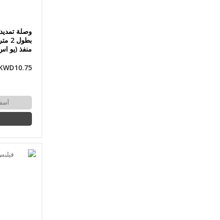
وصلة تمديد ل
منفذ (يو ا
KWD10.75
أضف