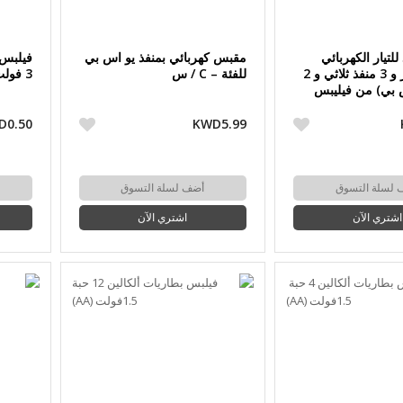
لتيار الكهربائي
مقبس كهربائي بمنفذ يو اس بي
بطول 2 متر و 3 منفذ ثلاثي و 2
للفئة – C / س
3 فولت (CR1616P5B/97)
س بي) من فيليبس
D0.50
KWD5.99
 لسلة التسوق
أضف لسلة التسوق
اشتري الآن
اشتري الآن