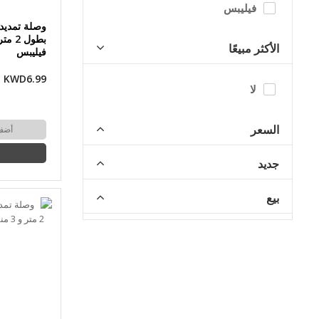
فيليبس
وصلة تمديد ل
الأكثر مبيعًا
فيليبس
KWD6.99
لا
السعر
أضف
جديد
بيع