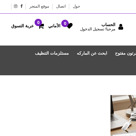
حول
اتصال
موقع المتجر
الحساب
عربة التسوق
الأماني
مرحبا! تسجيل الدخول
رتون مفتوح
ابحث عن الماركه
مستلزمات التنظيف