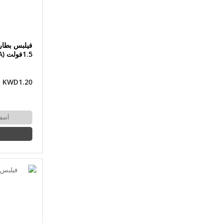
1.5فولت (AA)
KWD1.20
أضف