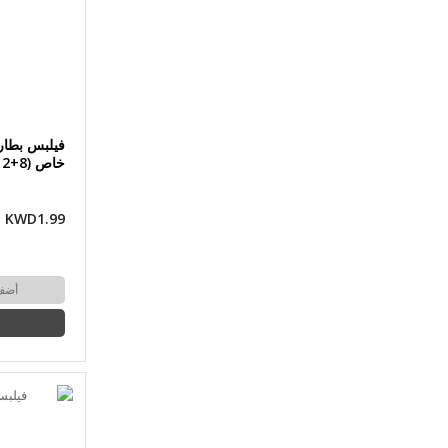
فيلبس بطار
خاص (8+2 حبة) (AAA)
KWD1.99
أضف