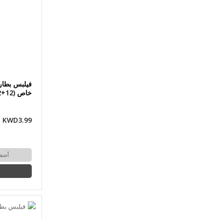
فيلبس بطار
خاص (12+12 حبة) (AAA)
KWD3.99
أضف