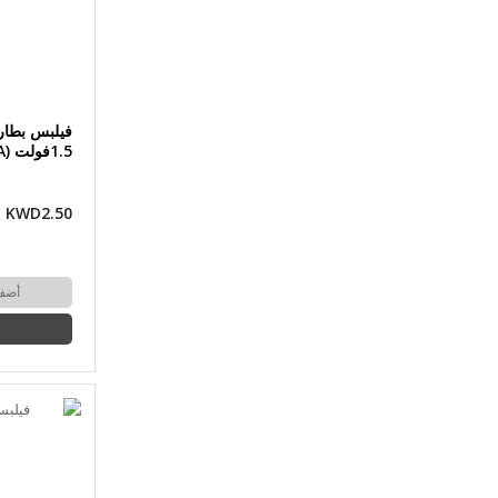
1.5فولت (AAA)
KWD2.50
أضف