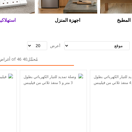
المطبخ
اجهزة المنزل
استهلاكي
أعرض
مُحمَّل40 of 46 أغراض