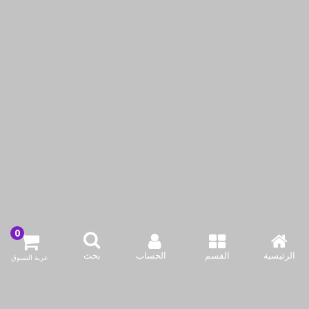
صينية زجاجية لخبز الكيك
طبق زجاجي مستطيل للخبز
من بايركس
من بايركس
KWD2.25
KWD4.25
أضف لسلة التسوق
أضف لسلة التسوق
اشتري الآن
اشتري الآن
الرئيسية
القسم
الحساب
بحث
عربة التسوق