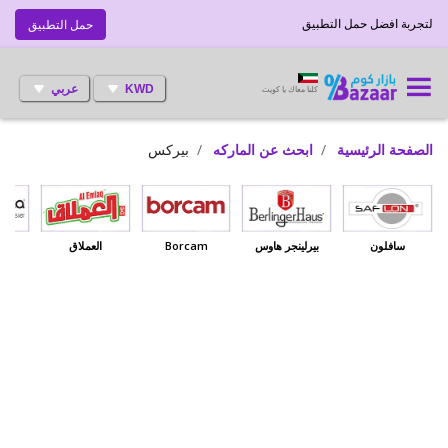
لتجربة افضل حمل التطبيق
حمل التطبيق
KWD
عربي
كلنا معاك يا كويت
الصفحة الرئيسية
ابحث عن الماركه
بيركس
سافلون
بيرلينجر هاوس
Borcam
العملاق
بي