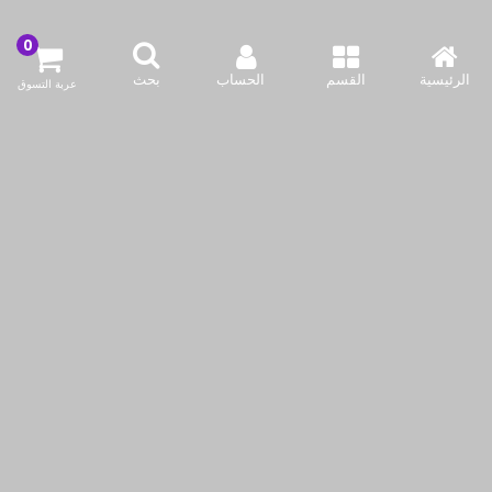
-9%حسم
-12%حسم
الرئيسية
القسم
الحساب
بحث
عربة التسوق
خلاط باناسونيك سوبر مع
طنجرة طهي بطيء من
مطحنة، 1000 واط، 1 لتر
باناسونيك سعة 5 لترات
KWD22.99
KWD31.99
KWD26.00
KWD34.90
نحن نستخدم ملفات تعريف الارتباط لجعل تجربتك أفضل.
اقرأ أكثر
أضف لسلة التسوق
أضف لسلة التسوق
السماح للكوكيز
اشتري الآن
اشتري الآن