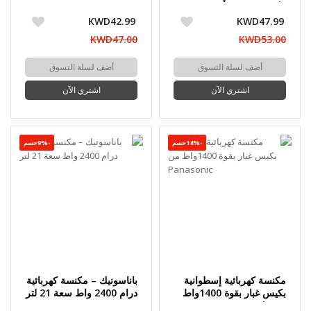
Panasonic – أسود
MC-CG713R747
KWD42.99
KWD47.99
KWD47.00
KWD53.00
أضف لسلة التسوق
أضف لسلة التسوق
اشتري الآن
اشتري الآن
-14%حسم
-9%حسم
مكنسة كهربائية إسطوانية
باناسونيك – مكنسة كهربائية
بكيس غبار بقوة 1400واط
درام 2400 واط سعة 21 لتر
من Panasonic