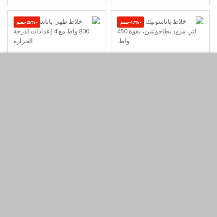
-47%حسم
-26%حسم
خلاط باناسونيك بسعة 1.45
خلاط طهي باناسونيك بقوة
لتر، مزود بطاحونتين، بقوة
800 واط مع 4 إعدادات
450 واط.
لدرجة الحرارة
KWD43.99
KWD8.99
KWD59.00
KWD16.90
أضف لسلة التسوق
أضف لسلة التسوق
اشتري الآن
اشتري الآن