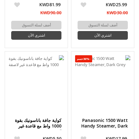
KWD81.99
KWD25.99
KWD90.00
KWD30.00
أضف لسلة التسوق
أضف لسلة التسوق
اشتري الآن
اشتري الآن
-36%حسم
Panasonic 1500 Watt
كواية جافة باناسونيك بقوة
Handy Steamer, Dark
1000 واط مع قاعدة غير
Grey
لاصقة
KWD5.50
KWD17.99