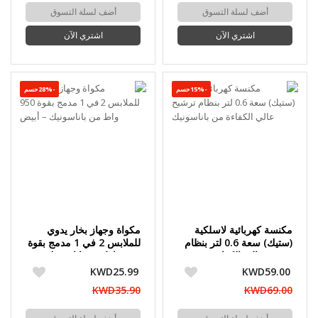
أضف لسلة التسوق
أضف لسلة التسوق
اشتري الآن
اشتري الآن
-15%حسم
-28%حسم
مكنسة كهربائية لاسلكية
مكواة وجهاز بخار يدوي
(ستيك) سعة 0.6 لتر بنظام
للملابس 2 في 1 مدمج بقوة
ترشيح عالي الكفاءة من
950 واط من باناسونيك –
باناسونيك
أبيض
KWD25.99
KWD59.00
KWD35.90
KWD69.00