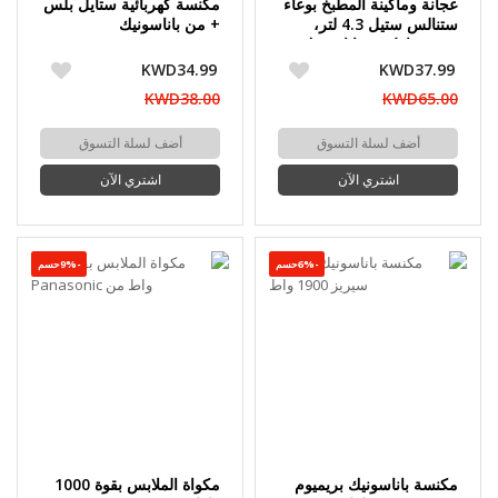
عجانة وماكينة المطبخ بوعاء
مكنسة كهربائية ستايل بلس
ستنالس ستيل 4.3 لتر،
+ من باناسونيك
1000 واط من باناسونيك
KWD34.99
KWD37.99
KWD38.00
KWD65.00
أضف لسلة التسوق
أضف لسلة التسوق
اشتري الآن
اشتري الآن
-6%حسم
-9%حسم
مكنسة باناسونيك بريميوم
مكواة الملابس بقوة 1000