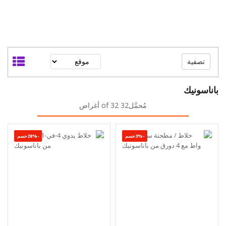
تصفية
باناسونيك
مُحمَّل32 of 32 أغراض
-3%حسم
-28%حسم