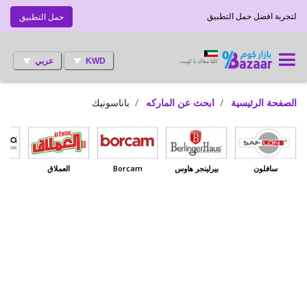
لتجربة افضل حمل التطبيق
حمل التطبيق
KWD
عربي
كلنا معاك يا كويت
الصفحة الرئيسية
ابحث عن الماركه
باناسونيك
سافلون
بيرلينجر هاوس
Borcam
العملاق
بي