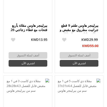
بيرلينجر هاوس طقم 9 قطع
بيرلينجر هاوس مقلاة بأربع
جرانيت مطروق مع مقبض و
فتحات مع غطاء زجاجي 26
غطاء ستانلس ستييل طناجر
× 26 × 3.5 سم
30+26+22 سم ؤ مقالي
KWD13.95
KWD29.99
30+26+22 سم لون نحاسي
KWD55.00
أضف لسلة التسوق
أضف لسلة التسوق
اشتري الآن
اشتري الآن