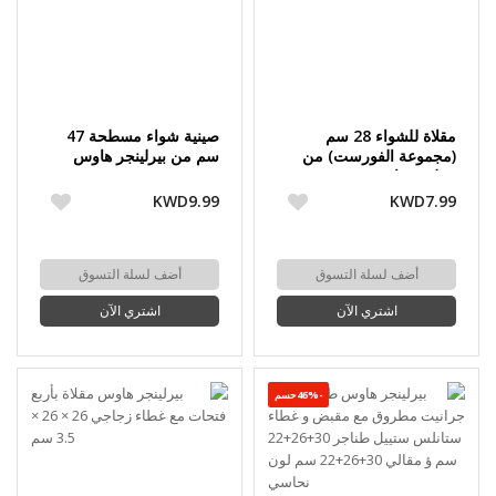
مقلاة للشواء 28 سم
صينية شواء مسطحة 47
(مجموعة الفورست) من
سم من بيرلينجر هاوس
بيرلنجر هاوس
KWD9.99
KWD7.99
أضف لسلة التسوق
أضف لسلة التسوق
اشتري الآن
اشتري الآن
-46%حسم