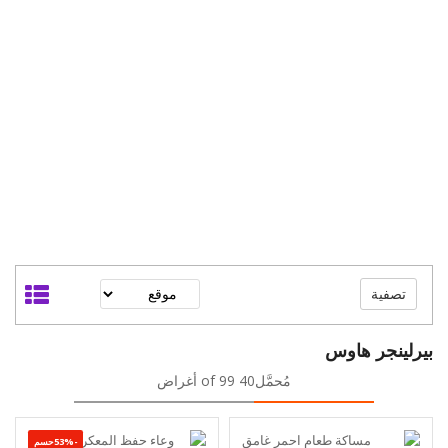
تصفية
بيرلينجر هاوس
مُحمَّل40 of 99 أغراض
-53%حسم