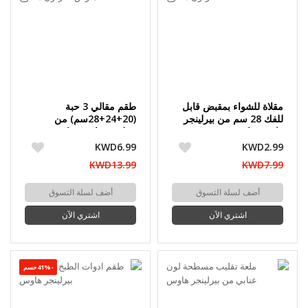
مقلاة للشواء بمقبض قابل
طقم مقالي 3 حبة
للفك 28 سم من بيرلينجر
(20+24+28سم) من
هاوس - كرتون مفتوح
بيرلينجر هاوس - كرتون
مفتوح
KWD6.99
KWD2.99
KWD13.99
KWD7.99
أضف لسلة التسوق
أضف لسلة التسوق
اشتري الآن
اشتري الآن
-41%حسم