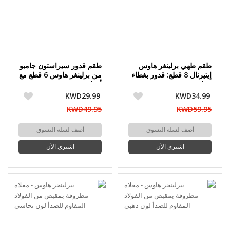
طقم طهي برلينغر هاوس
طقم قدور سيراستون جامبو
إيتيرنال 8 قطع: قدور بغطاء
من برلينغر هاوس 6 قطع مع
زجاجي 28 + 24 + 20 سم
أغطية
+ مقالي 28 + 24 سم
KWD29.99
KWD34.99
KWD49.95
KWD59.95
أضف لسلة التسوق
أضف لسلة التسوق
اشتري الآن
اشتري الآن