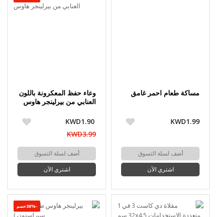
مساكة طعام احمر غامق
وعاء حفظ المعكرونة باللون
العنابي من بيرلينجر هاوس
KWD1.90
KWD1.99
KWD3.99
أضف لسلة التسوق
أضف لسلة التسوق
اشتري الآن
اشتري الآن
-38%حسم