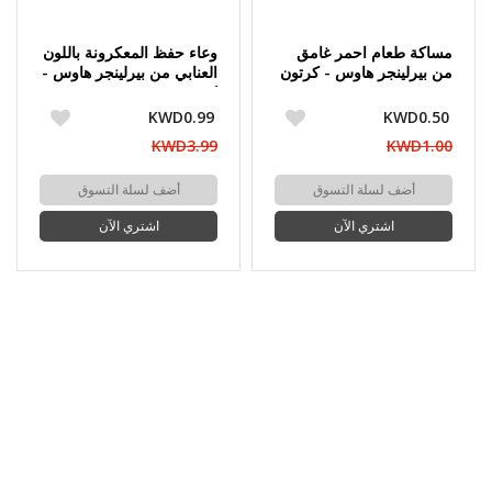
مساكة طعام احمر غامق
وعاء حفظ المعكرونة باللون
من بيرلينجر هاوس - كرتون
العنابي من بيرلينجر هاوس -
مفتوح
كرتون مفتوح
KWD0.99
KWD0.50
KWD3.99
KWD1.00
أضف لسلة التسوق
أضف لسلة التسوق
اشتري الآن
اشتري الآن