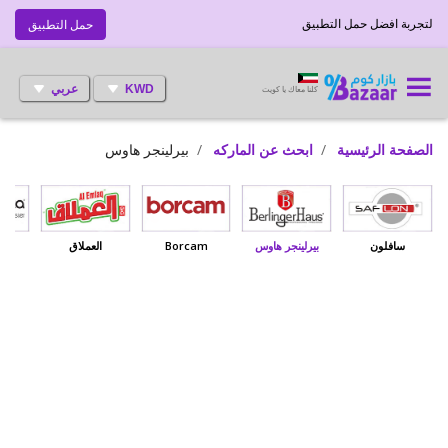
لتجربة افضل حمل التطبيق
حمل التطبيق
KWD
عربي
كلنا معاك يا كويت
الصفحة الرئيسية
ابحث عن الماركه
بيرلينجر هاوس
سافلون
بيرلينجر هاوس
Borcam
العملاق
بي