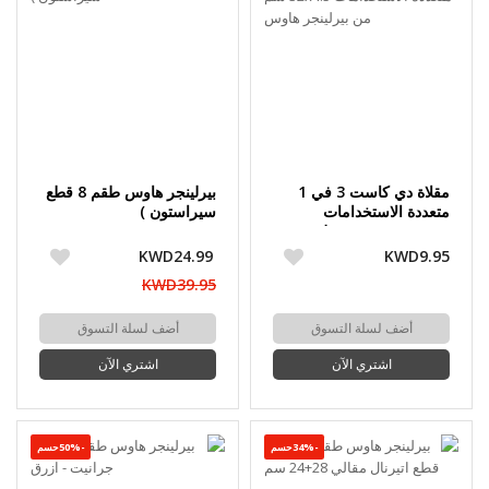
مقلاة دي كاست 3 في 1
بيرلينجر هاوس طقم 8 قطع
متعددة الاستخدامات
سيراستون )
32x4.5 سم من بيرلينجر
هاوس
KWD24.99
KWD9.95
KWD39.95
أضف لسلة التسوق
أضف لسلة التسوق
اشتري الآن
اشتري الآن
-34%حسم
-50%حسم