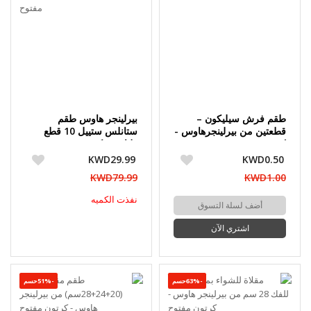
طقم فرش سيليكون –
بيرلينجر هاوس طقم
قطعتين من بيرلينجرهاوس -
ستانلس ستييل 10 قطع
كرتون مفتوح
طناجر - كرتون مفتوح
KWD29.99
KWD0.50
KWD79.99
KWD1.00
نفذت الكميه
أضف لسلة التسوق
اشتري الآن
-63%حسم
-51%حسم