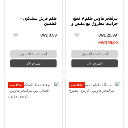
بيرلينجر هاوس طقم 9 قطع
طقم فرش سيليكون –
جرانيت مطروق مع مقبض و
قطعتين
غطاء ستانلس ستييل طناجر
30+26+22 سم ؤ مقالي
KWD0.99
KWD29.99
30+26+22 سم لون ذهبي
KWD55.00
أضف لسلة التسوق
أضف لسلة التسوق
اشتري الآن
اشتري الآن
-50%حسم
-76%حسم