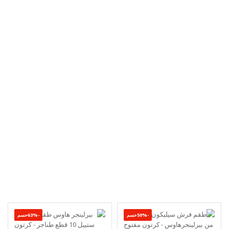
-50%حسم
-63%حسم