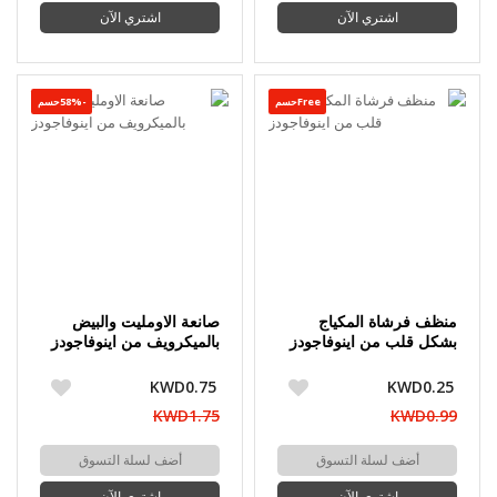
اشتري الآن
اشتري الآن
Freeحسم
-58%حسم
منظف فرشاة المكياج
صانعة الاومليت والبيض
بشكل قلب من اينوفاجودز
بالميكرويف من اينوفاجودز
KWD0.75
KWD0.25
KWD1.75
KWD0.99
أضف لسلة التسوق
أضف لسلة التسوق