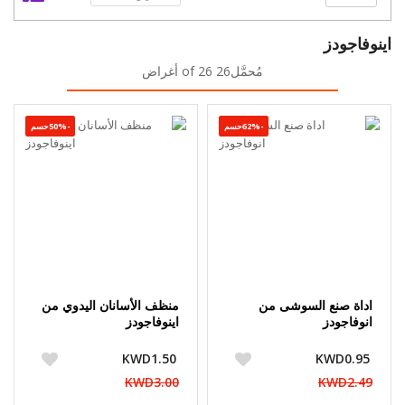
اينوفاجودز
مُحمَّل26 of 26 أغراض
-62%حسم
-50%حسم
اداة صنع السوشى من
منظف الأسانان اليدوي من
انوفاجودز
اينوفاجودز
KWD1.50
KWD0.95
KWD3.00
KWD2.49