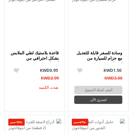
وسادة للسفر قابلة للتعديل
قاعدة بلاستيك لطي الملابس
مع حزام للسيارة من
بشكل احترافي من
اينوفاجودز
اينوفاجودز
KWD0.95
KWD1.50
KWD2.99
KWD3.00
نفذت الكميه
أضف لسلة التسوق
اشتري الآن
-67%حسم
-73%حسم