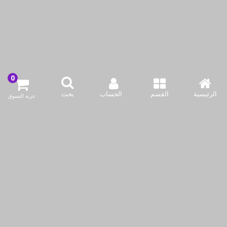
مصباح اضاءة متنقل لتصوير
بخاخ التعقيم الكهربائي من
السلفي القابل للشحن من
اينوفاجودز
اينوفاجودز
الرئيسية
القسم
الحساب
بحث
عربة التسوق
KWD1.95
KWD1.50
KWD6.00
KWD4.00
أضف لسلة التسوق
أضف لسلة التسوق
اشتري الآن
اشتري الآن
نحن نستخدم ملفات تعريف الارتباط لجعل تجربتك أفضل.
اقرأ أكثر
السماح للكوكيز