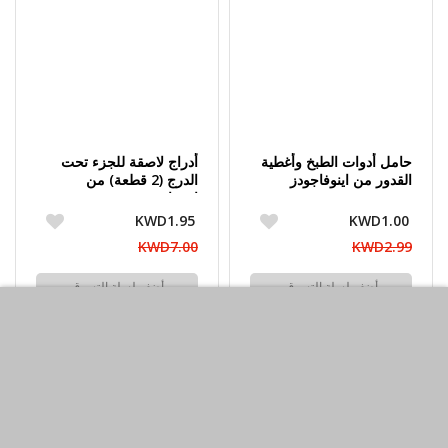
حامل أدوات الطبخ وأغطية
أدراج لاصقة للجزء تحت
القدور من اينوفاجودز
الدرج (2 قطعة) من
اينوفاجودز
KWD1.95
KWD1.00
KWD7.00
KWD2.99
أضف لسلة التسوق
أضف لسلة التسوق
اشتري الآن
اشتري الآن
-63%حسم
-68%حسم