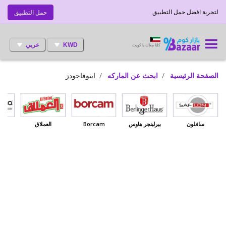
لتجربة افضل حمل التطبيق
حمل التطبيق
KWD
عربي
كلنا معاك يا كويت
الصفحة الرئيسية
ابحث عن الماركه
اينوفاجودز
سافلون
بيرلينجر هاوس
Borcam
العملاق
بي