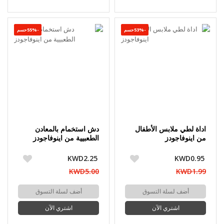
-53%حسم
-55%حسم
اداة لطي ملابس الأطفال
دش استخمام بالمعادن
من اينوفاجودز
الطعبيية من اينوفاجودز
KWD2.25
KWD0.95
KWD5.00
KWD1.99
أضف لسلة التسوق
أضف لسلة التسوق
اشتري الآن
اشتري الآن