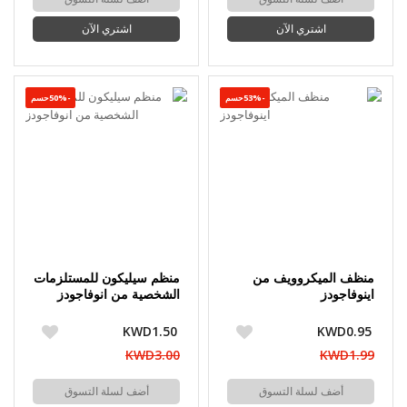
اشتري الآن
اشتري الآن
-53%حسم
-50%حسم
منظف الميكروويف من
منظم سيليكون للمستلزمات
اينوفاجودز
الشخصية من انوفاجودز
KWD1.50
KWD0.95
KWD3.00
KWD1.99
أضف لسلة التسوق
أضف لسلة التسوق