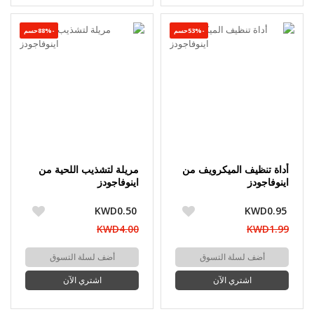
-53%حسم
-88%حسم
أداة تنظيف الميكرويف من
مريلة لتشذيب اللحية من
اينوفاجودز
اينوفاجودز
KWD0.50
KWD0.95
KWD4.00
KWD1.99
أضف لسلة التسوق
أضف لسلة التسوق
اشتري الآن
اشتري الآن