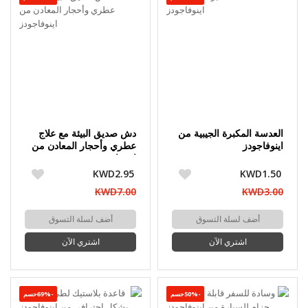
العدسة المكبرة الجيبية من
دش صديق البيئة مع علاج
اينوفاجودز
عطري وأحجار المعادن من
اينوفاجودز
KWD2.95
KWD1.50
KWD7.00
KWD3.00
أضف لسلة التسوق
أضف لسلة التسوق
اشتري الآن
اشتري الآن
-50%حسم
-69%حسم